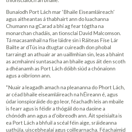
Bunaíodh Port Lách mar ‘Bhaile Eiseamláireach’
agus aitheantas á thabhairt ann do luachanna
Chumann na gCarad a bhí ag fear tógtha na
monarchan chadáis, an tionsclaí David Malcomson.
Tá macasamhail na físe láidre sin i Ráiteas Físe Lár
Bailte ar dTús ina dtugtar cuireadh don phobal
tarraingt an athuair ar an uaillmhian sin, leas a bhaint
as acmhainní suntasacha an bhaile agus áit den scoth
a dhéanamh as Port Lách dóibh siúd a chónaíonn
agus a oibríonn ann.
“Nuair a leagadh amach na pleananna do Phort Lách,
ar céad bhaile eiseamláireach na hÉireann é, agus
údar ionspioráide do go leor, féachadh leis an mbaile
is fearr agus is féidir a thógáil do na daoine a
chónódh ann agus a d’oibreodh ann. Áit speisialta is
ea Port Lách a bhfuil a scéal féin aige, sráideanna
uathúla, uiscebhealaí agus coillearnacha. Féachaimid