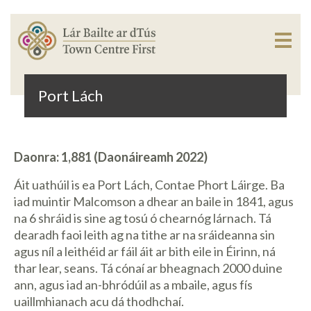
Port Lách
Daonra: 1,881 (Daonáireamh 2022)
Áit uathúil is ea Port Lách, Contae Phort Láirge. Ba
iad muintir Malcomson a dhear an baile in 1841, agus
na 6 shráid is sine ag tosú ó chearnóg lárnach. Tá
dearadh faoi leith ag na tithe ar na sráideanna sin
agus níl a leithéid ar fáil áit ar bith eile in Éirinn, ná
thar lear, seans. Tá cónaí ar bheagnach 2000 duine
ann, agus iad an-bhródúil as a mbaile, agus fís
uaillmhianach acu dá thodhchaí.