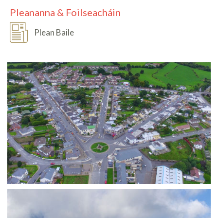
Pleananna & Foilseacháin
Plean Baile