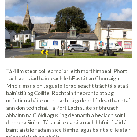
Tá 4 limistéar coillearnaí ar leith mórthimpeall Phort
Lách agus iad bainteach le hEastát an Churraigh
Mhóir, mar a bhí, agus le foraoiseacht tráchtála atá á
bainistiú ag Coillte. Rochtain theoranta atá ag
muintir na háite orthu, ach tá go leor féidearthachtaí
ann don todhchaí. Tá Port Lách suite ar bhruach
abhainn na Clóidí agus í ag déanamh a bealach soir i
dtreo na Siúire. Tá stráice canála nach bhfuil úsáid á
baint aisti le fada in aice láimhe, agus baint aici le stair
thionsclaíoch an bhaile.